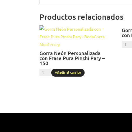
Productos relacionados
Gorr
con 
Gorr
Neón
Gorra Neón Personalizada
con Frase Pura Pinshi Pary –
Perso
150
con
Gorra
Añadir al carrito
Frase
Neón
Ya
Personalizada
no
con
le
Frase
Den
Pura
-
Pinshi
168
Pary
canti