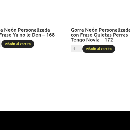
a Neón Personalizada
Gorra Neón Personalizad
Frase Ya no le Den – 168
con Frase Quietas Perras
Tengo Novia – 172
a
Añadir al carrito
Gorra
Añadir al carrito
Neón
nalizada
Personalizada
con
Frase
Quietas
Perras
Tengo
Novia
-
172
dad