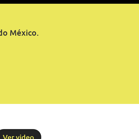
do México.
Ver video