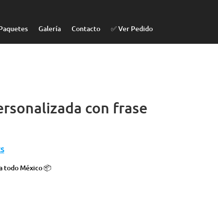
Paquetes
Galería
Contacto
✅ Ver Pedido
rsonalizada con frase
ES
 a todo México 📦