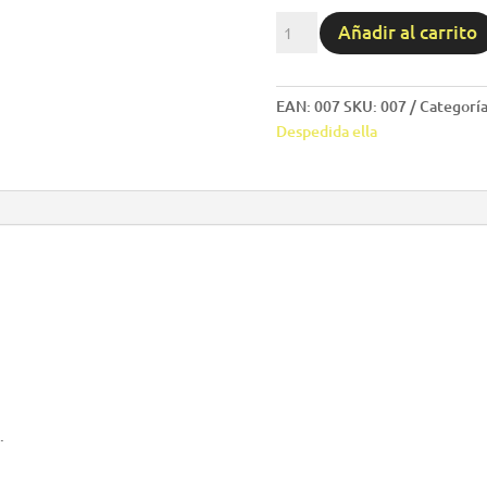
Gorra
Añadir al carrito
Neón
Personalizada
con
EAN:
007
SKU:
007
Categoría
frase
Despedida ella
Bride
-
007
cantidad
.