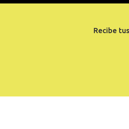
Recibe tu
¿Quieres conocer como luc